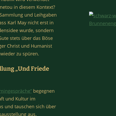
nnetou in diesem Kontext?
r Sammlung und Leihgaben
s Karl May nicht erst in
edensidee wurde, sondern
ute stets über das Böse
ger Christ und Humanist
wieder zu spüren.
llung „Und Friede
mingespräche”
begegnen
ft und Kultur im
s und tauschen sich über
sausstellung aus.