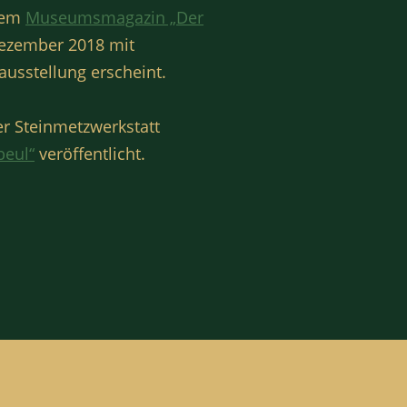
erem
Museumsmagazin „Der
Dezember 2018 mit
ausstellung erscheint.
er Steinmetzwerkstatt
beul“
veröffentlicht.