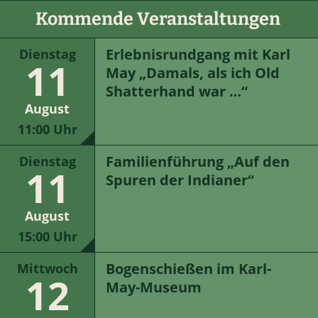
Kommende Veranstaltungen
Erlebnisrundgang mit Karl
Dienstag
11
May „Damals, als ich Old
Shatterhand war …“
August
11:00 Uhr
Familienführung „Auf den
Dienstag
11
Spuren der Indianer“
August
15:00 Uhr
Bogenschießen im Karl-
Mittwoch
12
May-Museum