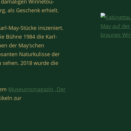
n damaligen Winnetou-
rg, als Geschenk erhielt.
rl-May-Stücke inszeniert.
ie Bühne 1984 die Karl-
nen der May’schen
osanten Naturkulisse der
u sehen. 2018 wurde die
erem
Museumsmagazin „Der
ikeln zur