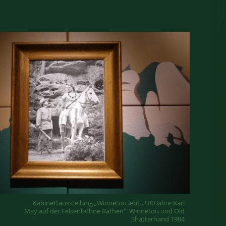
Kabinettausstellung „Winnetou lebt…! 80 Jahre Karl
May auf der Felsenbühne Rathen“: Winnetou und Old
Shatterhand 1984