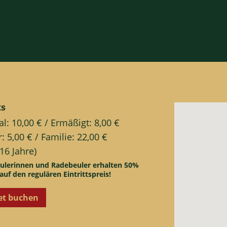
ts
: 10,00 € / Ermäßigt: 8,00 €
: 5,00 € / Familie: 22,00 €
 16 Jahre)
ulerinnen und Radebeuler erhalten 50%
auf den regulären Eintrittspreis!
et buchen