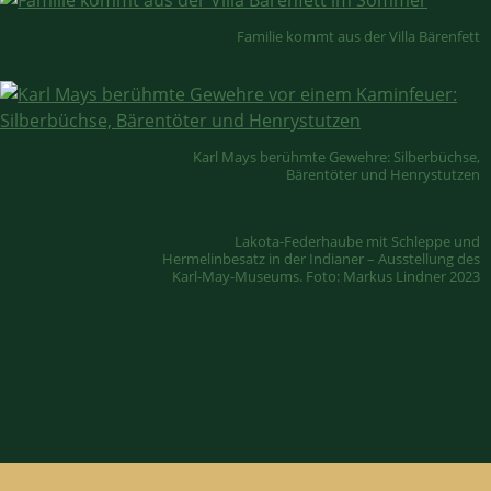
Familie kommt aus der Villa Bärenfett
Karl Mays berühmte Gewehre: Silberbüchse,
Bärentöter und Henrystutzen
Lakota-Federhaube mit Schleppe und
Hermelinbesatz in der Indianer – Ausstellung des
Karl-May-Museums. Foto: Markus Lindner 2023